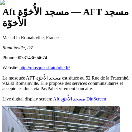
— AFT مسجد
Aft مسجد الأُخوّة
الأُخوّة
Masjid
in Romainville, France
Romainville, DZ
Phone:
0033143604674
Website:
http://mosquee-fraternite.fr/
La mosquée AFT مسجد الأُخوّة est située au 52 Rue de la Fraternité,
93230 Romainville. Elle propose des services communautaires et
accepte les dons via PayPal et virement bancaire.
Live digital display screen:
Aft مسجد الأُخوّة
DinScreen