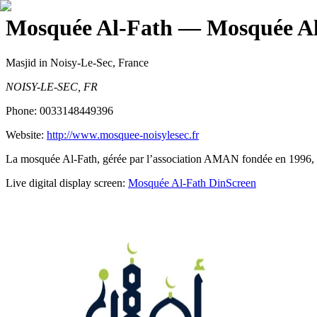
Mosquée Al-Fath
— Mosquée Al
Masjid
in Noisy-Le-Sec, France
NOISY-LE-SEC, FR
Phone:
0033148449396
Website:
http://www.mosquee-noisylesec.fr
La mosquée Al-Fath, gérée par l’association AMAN fondée en 1996, ac
Live digital display screen:
Mosquée Al-Fath
DinScreen