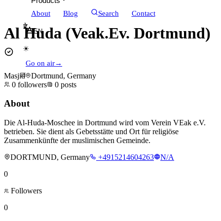
Products
About
Blog
Search
Contact
Al Huda (Veak.Ev. Dortmund)
EN
☀
Go on air
→
Masjid
Dortmund, Germany
0
followers
0
posts
About
Die Al-Huda-Moschee in Dortmund wird vom Verein VEak e.V.
betrieben. Sie dient als Gebetsstätte und Ort für religiöse
Zusammenkünfte der muslimischen Gemeinde.
DORTMUND, Germany
+4915214604263
N/A
0
Followers
0