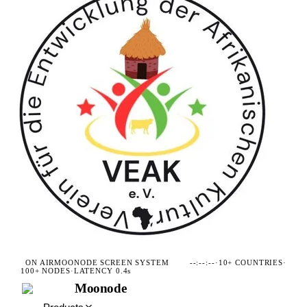
ON AIR
MOONODE SCREEN SYSTEM
--:--:--
·
10+ COUNTRIES
·
100+ NODES
·
LATENCY 0.4s
Moonode