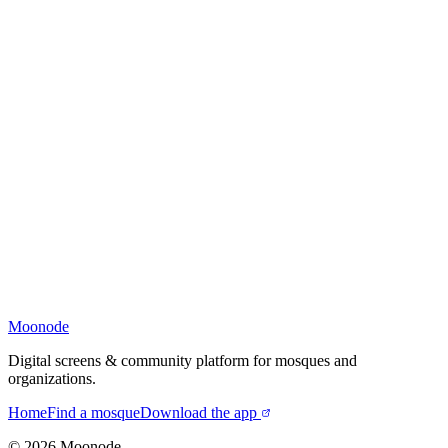
Moonode
Digital screens & community platform for mosques and
organizations.
Home
Find a mosque
Download the app
©
2026
Moonode