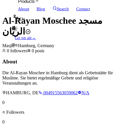
Products
About
Blog
Search
Contact
Al-Rayan Moschee مسجد
EN
الريَّان
Go on air
→
Masjid
Hamburg, Germany
0
followers
0
posts
About
Die Al-Rayan Moschee in Hamburg dient als Gebetsstätte für
Muslime. Sie bietet regelmäßige Gebete und religiöse
Veranstaltungen an.
HAMBURG, DE
004915563059062
N/A
0
Followers
0