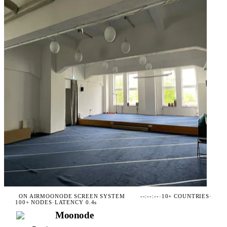
ON AIR
MOONODE SCREEN SYSTEM
--:--:--
·
10+ COUNTRIES
·
100+ NODES
·
LATENCY 0.4s
Moonode