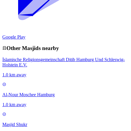
Google Play
Other
Masjid
s nearby
İslamische Religionsgemeinschaft Ditib Hamburg Und Schleswig-
Holstein E.V.
1.0 km away
Al-Nour Moschee Hamburg
1.0 km away
Masjid Shukr