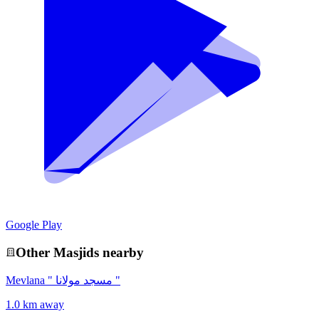
Google Play
Other
Masjid
s nearby
Mevlana " مسجد مولانا "
1.0 km away