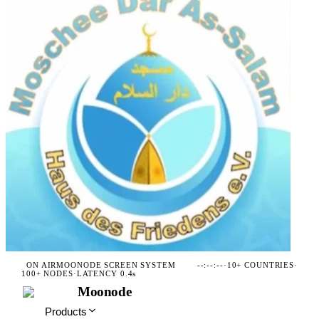
ON AIR
MOONODE SCREEN SYSTEM
--:--:--
·
10+ COUNTRIES
·
100+ NODES
·
LATENCY 0.4s
Moonode
Products