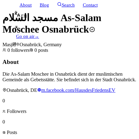
About
Blog
Search
Contact
مسجد السلام As-Salam
EN
Moschee Osnabrück
☀
Go on air
→
Masjid
Osnabrück, Germany
0
followers
0
posts
About
Die As-Salam Moschee in Osnabrück dient der muslimischen
Gemeinde als Gebetsstätte. Sie befindet sich in der Stadt Osnabrück.
Osnabrück, DE
m.facebook.com/HausdesFriedensEV
0
Followers
0
Posts