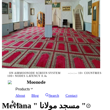
ON AIR
MOONODE SCREEN SYSTEM
--:--:--
·
10+ COUNTRIES
·
100+ NODES
·
LATENCY 0.4s
Moonode
Products
About
Blog
Search
Contact
Mevlana " مسجد مولانا "
EN