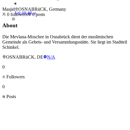
☀
Masjid
OSNABRüCK, Germany
Go on air
→
0
followers
0
posts
About
Die Mevlana-Moschee in Osnabrück dient der muslimischen
Gemeinde als Gebets- und Versammlungsstätte. Sie liegt im Stadtteil
Schinkel.
OSNABRüCK, DE
N/A
0
Followers
0
Posts