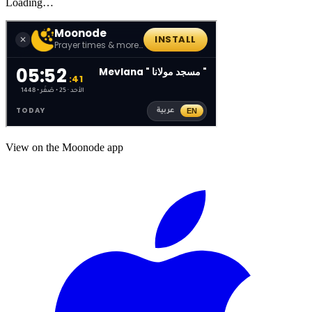
Loading…
View on the Moonode app