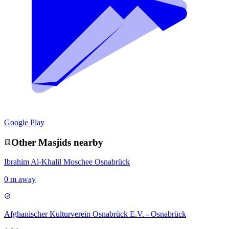
Google Play
Other
Masjid
s nearby
Ibrahim Al-Khalil Moschee Osnabrück
0 m away
Afghanischer Kulturverein Osnabrück E.V. - Osnabrück