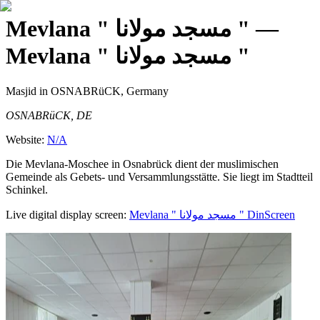
Mevlana " مسجد مولانا "
—
Mevlana " مسجد مولانا "
Masjid
in OSNABRüCK, Germany
OSNABRüCK, DE
Website:
N/A
Die Mevlana-Moschee in Osnabrück dient der muslimischen
Gemeinde als Gebets- und Versammlungsstätte. Sie liegt im Stadtteil
Schinkel.
Live digital display screen:
Mevlana " مسجد مولانا "
DinScreen