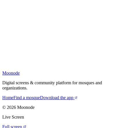
Moonode
Digital screens & community platform for mosques and
organizations.
Home
Find a mosque
Download the app
©
2026
Moonode
Live Screen
Full screen