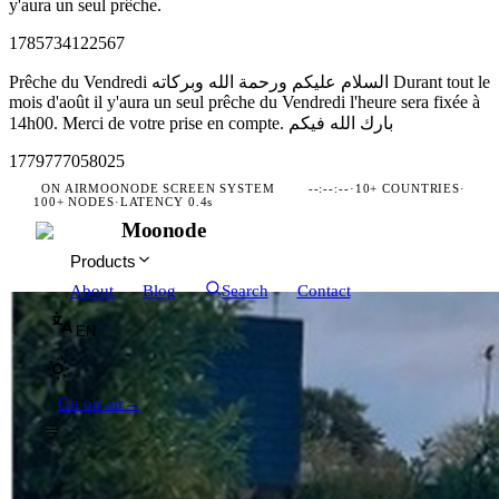
y'aura un seul prêche.
1785734122567
Prêche du Vendredi السلام عليكم ورحمة الله وبركاته Durant tout le
mois d'août il y'aura un seul prêche du Vendredi l'heure sera fixée à
14h00. Merci de votre prise en compte. بارك الله فيكم
1779777058025
ON AIR
MOONODE SCREEN SYSTEM
--:--:--
·
10+ COUNTRIES
·
100+ NODES
·
LATENCY 0.4s
Moonode
Products
About
Blog
Search
Contact
EN
Go on air
→