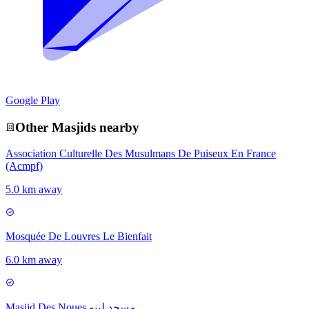
Google Play
Other
Masjid
s nearby
Association Culturelle Des Musulmans De Puiseux En France
(Acmpf)
5.0 km away
Mosquée De Louvres Le Bienfait
6.0 km away
Masjid Des Noues مسجد لينو