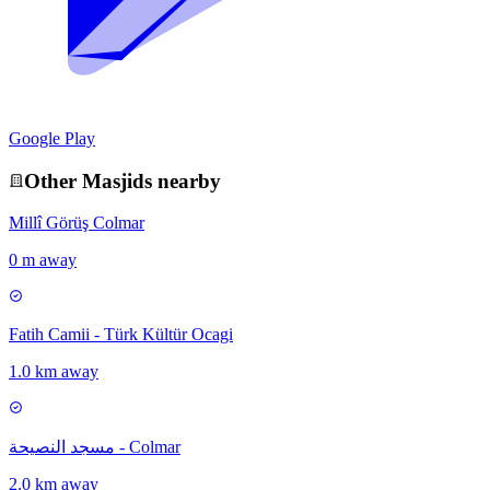
Google Play
Other
Masjid
s nearby
Millî Görüş Colmar
0 m away
Fatih Camii - Türk Kültür Ocagi
1.0 km away
مسجد النصيحة - Colmar
2.0 km away