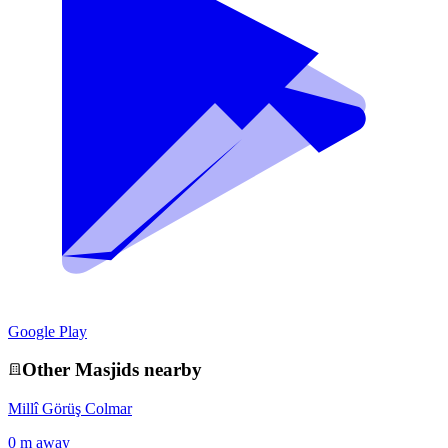
Google Play
Other
Masjid
s nearby
Millî Görüş Colmar
0 m away