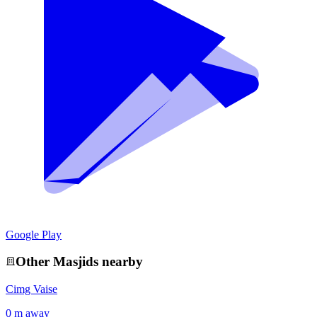
Google Play
Other
Masjid
s nearby
Cimg Vaise
0 m away