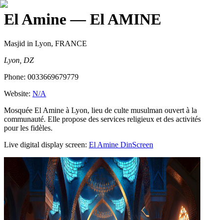
El Amine
— El AMINE
Masjid
in Lyon, FRANCE
Lyon, DZ
Phone:
0033669679779
Website:
N/A
Mosquée El Amine à Lyon, lieu de culte musulman ouvert à la
communauté. Elle propose des services religieux et des activités
pour les fidèles.
Live digital display screen:
El Amine
DinScreen