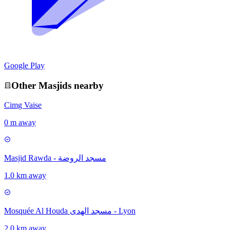
Google Play
Other
Masjid
s nearby
Cimg Vaise
0 m away
Masjid Rawda - مسجد الروضة
1.0 km away
Mosquée Al Houda مسجد الهدى - Lyon
2.0 km away