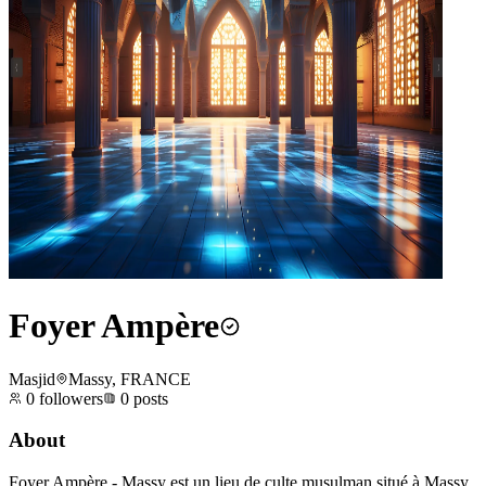
Foyer Ampère
Masjid
Massy, FRANCE
0
followers
0
posts
About
Foyer Ampère - Massy est un lieu de culte musulman situé à Massy,