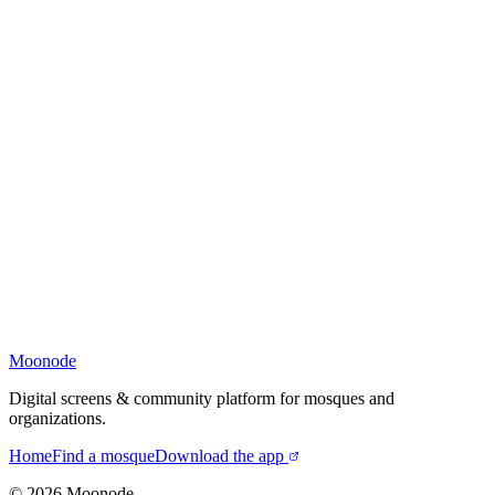
Moonode
Digital screens & community platform for mosques and
organizations.
Home
Find a mosque
Download the app
©
2026
Moonode