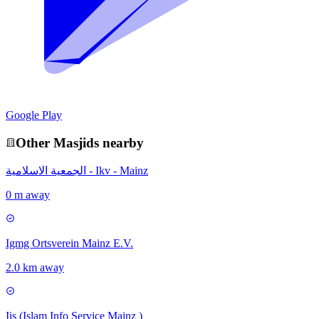
Google Play
Other
Masjid
s nearby
الجمعية الاسلامية - Ikv - Mainz
0 m away
Igmg Ortsverein Mainz E.V.
2.0 km away
Iis (Islam Info Service Mainz )