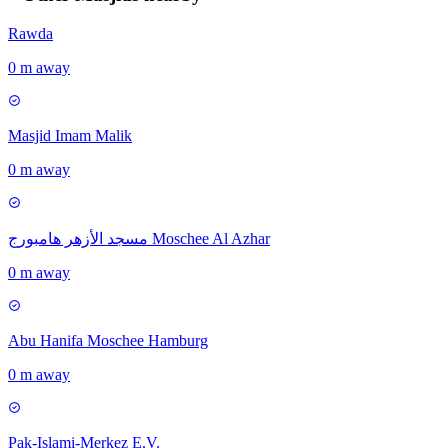
Rawda
0 m away
Masjid Imam Malik
0 m away
مسجد الأزهر هامبورج Moschee Al Azhar
0 m away
Abu Hanifa Moschee Hamburg
0 m away
Pak-Islami-Merkez E.V.