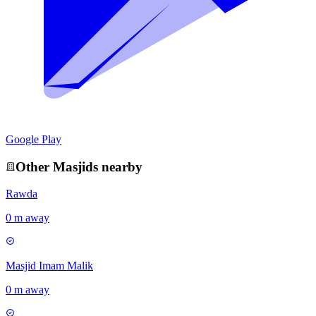
Google Play
Other
Masjid
s nearby
Rawda
0 m away
Masjid Imam Malik
0 m away