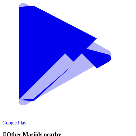
Google Play
Other
Masjid
s nearby