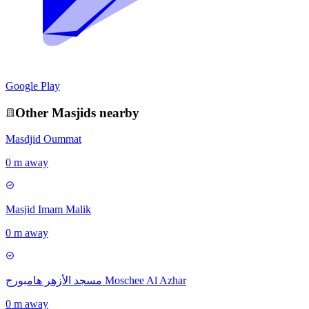
Google Play
Other
Masjid
s nearby
Masdjid Oummat
0 m away
Masjid Imam Malik
0 m away
مسجد الأزهر هامبورج Moschee Al Azhar
0 m away