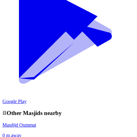
Google Play
Other
Masjid
s nearby
Masdjid Oummat
0 m away