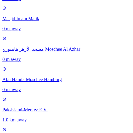
Masjid Imam Malik
0 m away
مسجد الأزهر هامبورج Moschee Al Azhar
0 m away
Abu Hanifa Moschee Hamburg
0 m away
Pak-Islami-Merkez E.V.
1.0 km away