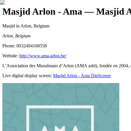
Masjid Arlon - Ama
— Masjid A
Masjid
in Arlon, Belgium
Arlon, Belgium
Phone:
0032494168558
Website:
http://www.ama-arlon.be/
L’Association des Musulmans d’Arlon (AMA asbl), fondée en 2004, orga
Live digital display screen:
Masjid Arlon - Ama
DinScreen