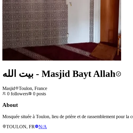
بيت الله - Masjid Bayt Allah
Masjid
Toulon, France
0
followers
0
posts
About
Mosquée située à Toulon, lieu de prière et de rassemblement pour la c
TOULON, FR
N/A