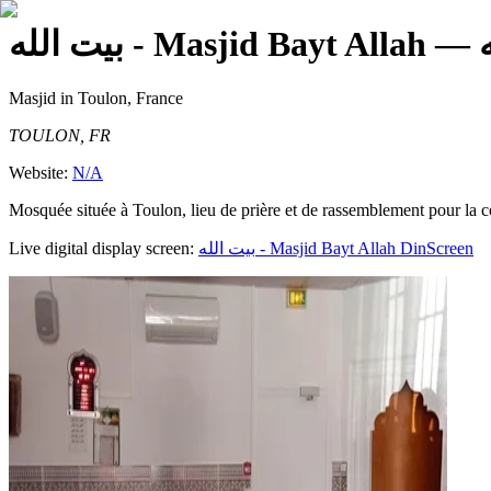
بيت الله - Masjid Bayt Allah
Masjid
in Toulon, France
TOULON, FR
Website:
N/A
Mosquée située à Toulon, lieu de prière et de rassemblement pour la c
Live digital display screen:
بيت الله - Masjid Bayt Allah
DinScreen