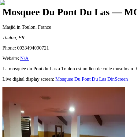
Mosquee Du Pont Du Las
— MO
Masjid
in Toulon, France
Toulon, FR
Phone:
0033494090721
Website:
N/A
La mosquée du Pont du Las à Toulon est un lieu de culte musulman. Ell
Live digital display screen:
Mosquee Du Pont Du Las
DinScreen