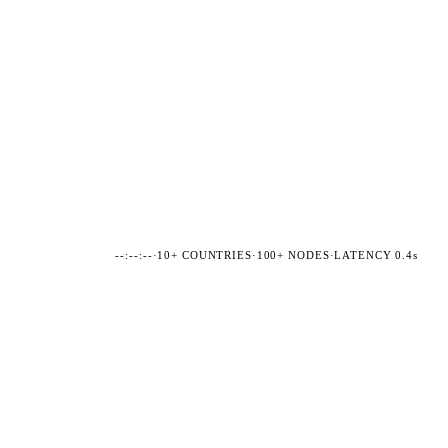
--:--:--
·
10+ COUNTRIES
·
100+ NODES
·
LATENCY 0.4s