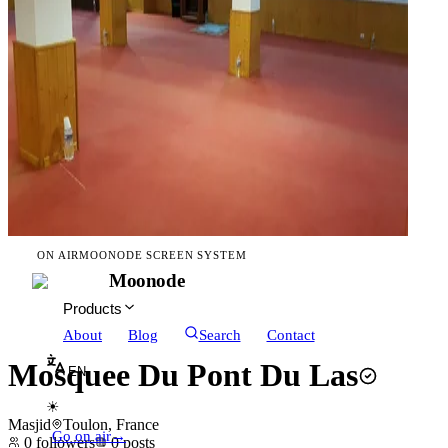
ON AIR
MOONODE SCREEN SYSTEM
Moonode
Products
About
Blog
Search
Contact
Mosquee Du Pont Du Las
EN
☀
Masjid
Toulon, France
Go on air
→
0
followers
0
posts