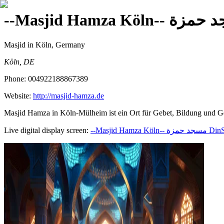
--Masjid Hamza Köln-
Masjid
in Köln, Germany
Köln, DE
Phone:
004922188867389
Website:
http://masjid-hamza.de
Masjid Hamza in Köln-Mülheim ist ein Ort für Gebet, Bildung und Ge
Live digital display screen:
--Masjid Hamza Köln-- مسجد حمزة
DinS