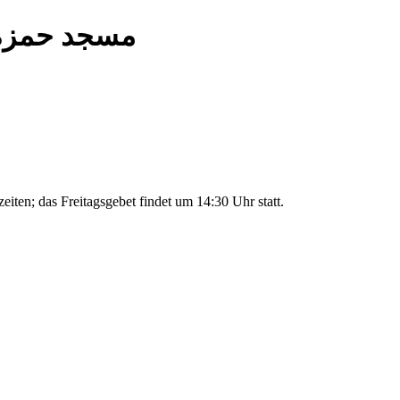
--Masjid Hamza Köln-- مسجد حمزة
ten; das Freitagsgebet findet um 14:30 Uhr statt.