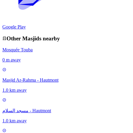
Google Play
Other
Masjid
s nearby
Mosquée Touba
0 m away
Masjid Ar-Rahma - Hautmont
1.0 km away
مسجد السلام - Hautmont
1.0 km away