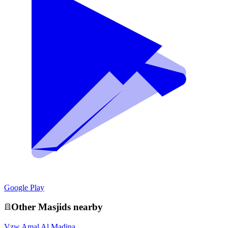
Google Play
Other
Masjid
s nearby
Vzw Amal Al Madina