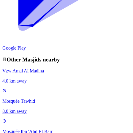
Google Play
Other
Masjid
s nearby
Vzw Amal Al Madina
4.0 km away
Mosquée Tawhid
8.0 km away
Mosquée Ibn 'Abd El-Barr