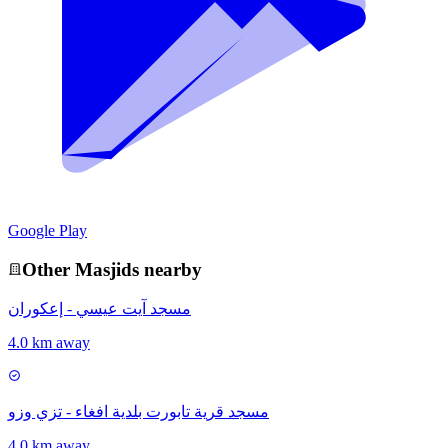
Google Play
Other
Masjid
s nearby
مسجد آيت عيسي - إعكوران
4.0 km away
مسجد قرية تابورت بلدية افغاء - تزي وزو
4.0 km away