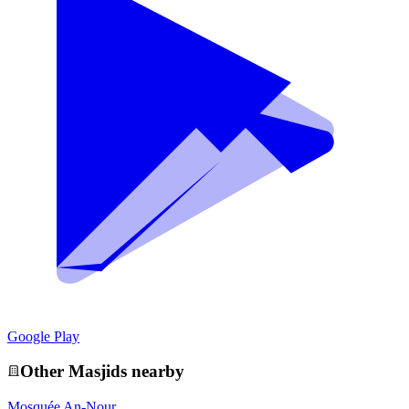
Google Play
Other
Masjid
s nearby
Mosquée An-Nour