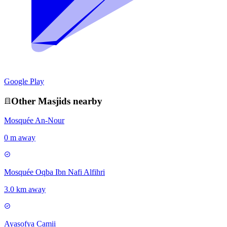
Google Play
Other
Masjid
s nearby
Mosquée An-Nour
0 m away
Mosquée Oqba Ibn Nafi Alfihri
3.0 km away
Ayasofya Camii