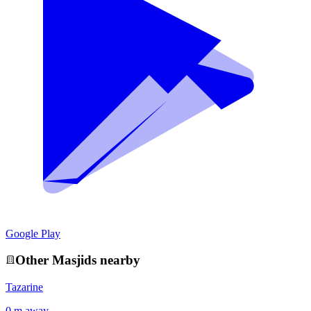
Google Play
Other
Masjid
s nearby
Tazarine
0 m away