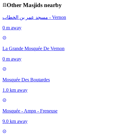
Other
Masjid
s nearby
مسجد عمر بن الخطاب - Vernon
0 m away
La Grande Mosquée De Vernon
0 m away
Mosquée Des Boutardes
1.0 km away
Mosquée - Ampn - Freneuse
9.0 km away