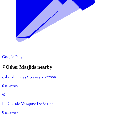
Google Play
Other
Masjid
s nearby
مسجد عمر بن الخطاب - Vernon
0 m away
La Grande Mosquée De Vernon
0 m away