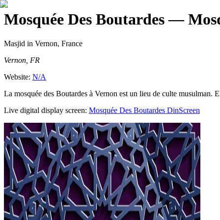
Mosquée Des Boutardes
— Mosq
Masjid
in Vernon, France
Vernon, FR
Website:
N/A
La mosquée des Boutardes à Vernon est un lieu de culte musulman. Elle
Live digital display screen:
Mosquée Des Boutardes
DinScreen