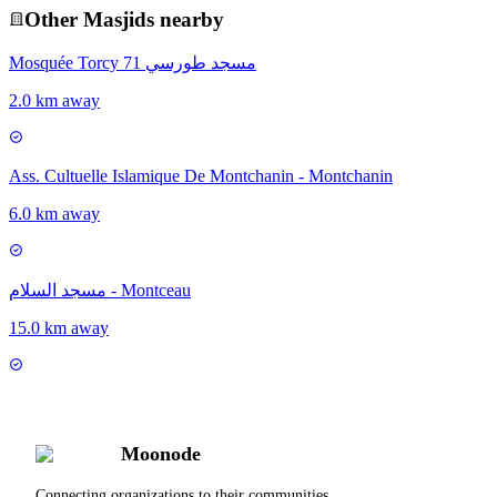
Other
Masjid
s nearby
Mosquée Torcy 71 مسجد طورسي
2.0 km away
Ass. Cultuelle Islamique De Montchanin - Montchanin
6.0 km away
مسجد السلام - Montceau
15.0 km away
Moonode
Connecting organizations to their communities