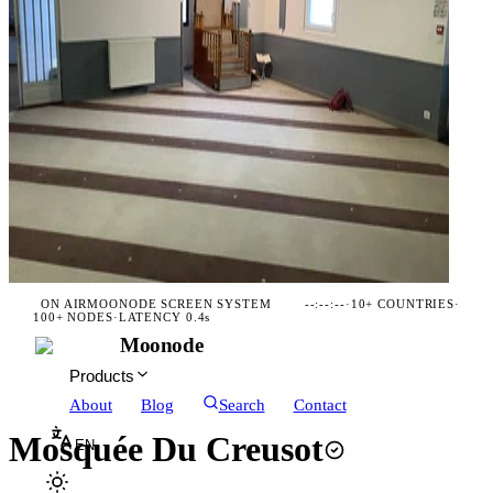
ON AIR
MOONODE SCREEN SYSTEM
--:--:--
·
10+ COUNTRIES
·
100+ NODES
·
LATENCY 0.4s
Moonode
Products
About
Blog
Search
Contact
Mosquée Du Creusot
EN