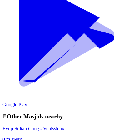
Google Play
Other
Masjid
s nearby
Eyup Sultan Cimg - Venissieux
0 m away