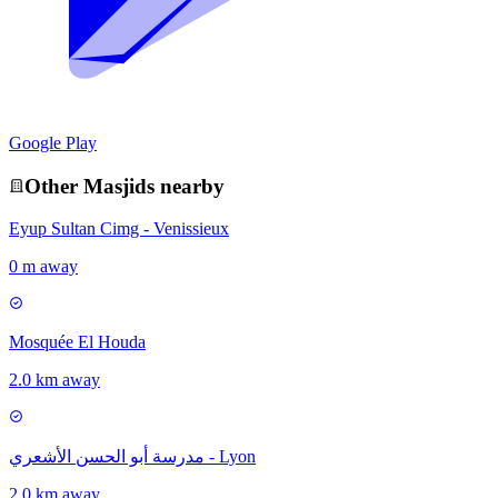
Google Play
Other
Masjid
s nearby
Eyup Sultan Cimg - Venissieux
0 m away
Mosquée El Houda
2.0 km away
مدرسة أبو الحسن الأشعري - Lyon
2.0 km away