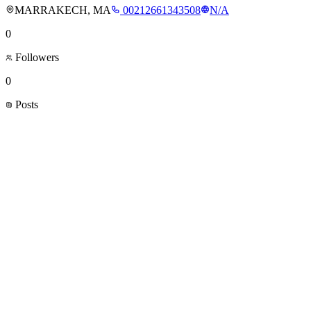
MARRAKECH, MA
00212661343508
N/A
0
Followers
0
Posts