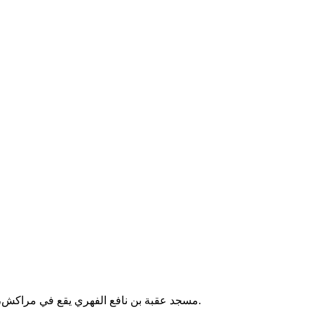
مسجد عقبة بن نافع الفهري يقع في مراكش، المغرب. يُقام فيه الصلوات الخمس والجمعة، ويخدم الحي المحيط به.