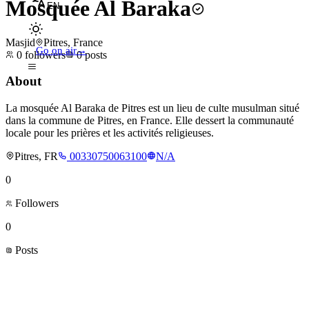
Mosquée Al Baraka
EN
Masjid
Pitres, France
Go on air
→
0
followers
0
posts
About
La mosquée Al Baraka de Pitres est un lieu de culte musulman situé
dans la commune de Pitres, en France. Elle dessert la communauté
locale pour les prières et les activités religieuses.
Pitres, FR
00330750063100
N/A
0
Followers
0
Posts