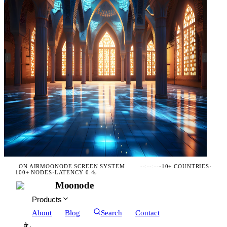
ON AIR
MOONODE SCREEN SYSTEM
--:--:--
·
10+ COUNTRIES
·
100+ NODES
·
LATENCY 0.4s
Moonode
Products
About
Blog
Search
Contact