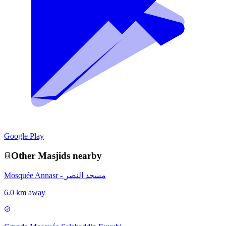
Google Play
Other
Masjid
s nearby
Mosquée Annasr - مسجد النصر
6.0 km away