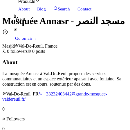
Products
About
Blog
Search
Contact
Mosquée Annasr - مسجد النصر
EN
☀
Go on air
→
Masjid
Val-De-Reuil, France
0
followers
0
posts
About
La mosquée Annasr à Val-De-Reuil propose des services
communautaires et un espace extérieur apaisant avec fontaine. Sa
construction est en cours, soutenue par des dons.
Val-De-Reuil, FR
+33232403442
grande-mosquee-
valdereuil.fr/
0
Followers
0