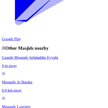
Google Play
Other
Masjid
s nearby
Grande Mosquée Selahaddin Eyyubi
0 m away
Mosquée Al Baraka
6.0 km away
Mosquée Louviers