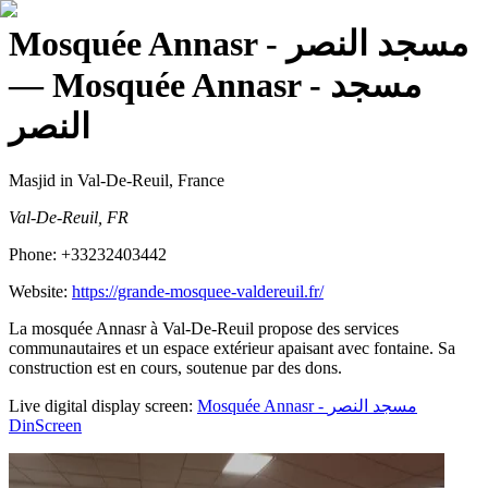
Mosquée Annasr - مسجد النصر
— Mosquée Annasr - مسجد
النصر
Masjid
in Val-De-Reuil, France
Val-De-Reuil, FR
Phone:
+33232403442
Website:
https://grande-mosquee-valdereuil.fr/
La mosquée Annasr à Val-De-Reuil propose des services
communautaires et un espace extérieur apaisant avec fontaine. Sa
construction est en cours, soutenue par des dons.
Live digital display screen:
Mosquée Annasr - مسجد النصر
DinScreen