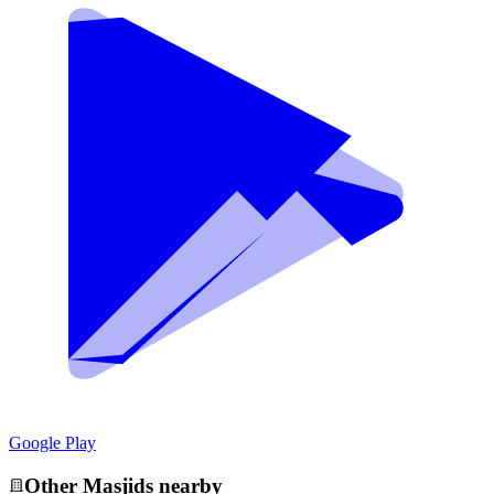
Google Play
Other
Masjid
s nearby