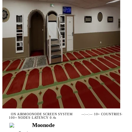
ON AIR
MOONODE SCREEN SYSTEM
--:--:--
·
10+ COUNTRIES
·
100+ NODES
·
LATENCY 0.4s
Moonode