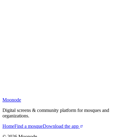
Moonode
Digital screens & community platform for mosques and
organizations.
Home
Find a mosque
Download the app
©
2026
Moonode