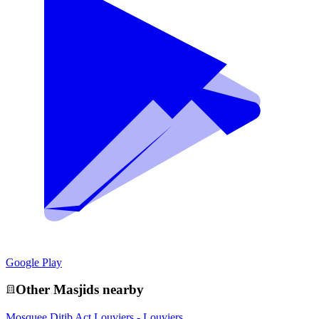
Google Play
Other
Masjid
s nearby
Mosquee Ditib Act Louviers - Louviers