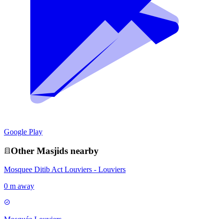
Google Play
Other
Masjid
s nearby
Mosquee Ditib Act Louviers - Louviers
0 m away