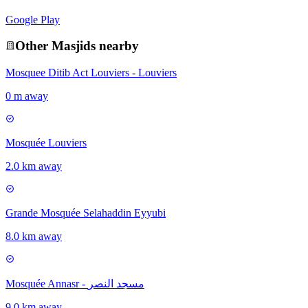
Google Play
Other
Masjid
s nearby
Mosquee Ditib Act Louviers - Louviers
0 m away
Mosquée Louviers
2.0 km away
Grande Mosquée Selahaddin Eyyubi
8.0 km away
Mosquée Annasr - مسجد النصر
9.0 km away