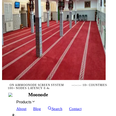
ON AIR
MOONODE SCREEN SYSTEM
--:--:--
·
10+ COUNTRIES
·
100+ NODES
·
LATENCY 0.4s
Moonode
Products
About
Blog
Search
Contact