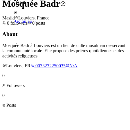
Mosquée Badr
EN
☀
Masjid
Louviers, France
Go on air
→
0
followers
0
posts
About
Mosquée Badr à Louviers est un lieu de culte musulman desservant
la communauté locale. Elle propose des prières quotidiennes et des
activités religieuses.
Louviers, FR
0033232250035
N/A
0
Followers
0
Posts