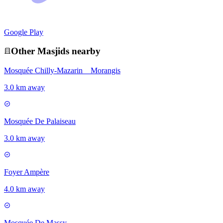
Google Play
Other
Masjid
s nearby
Mosquée Chilly-Mazarin _ Morangis
3.0 km away
Mosquée De Palaiseau
3.0 km away
Foyer Ampère
4.0 km away
Mosquée De Massy