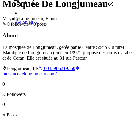
Mosquée De Longjumeau
EN
☀
Masjid
Longjumeau, France
Go on air
→
0
followers
0
posts
About
La mosquée de Longjumeau, gérée par le Centre Socio-Culturel
Islamique de Longjumeau (créé en 1992), propose des cours d'arabe
et de Coran. Elle est située au 31 rue Pasteur.
Longjumeau, FR
0033986219360
mosqueedelongjumeau.com/
0
Followers
0
Posts