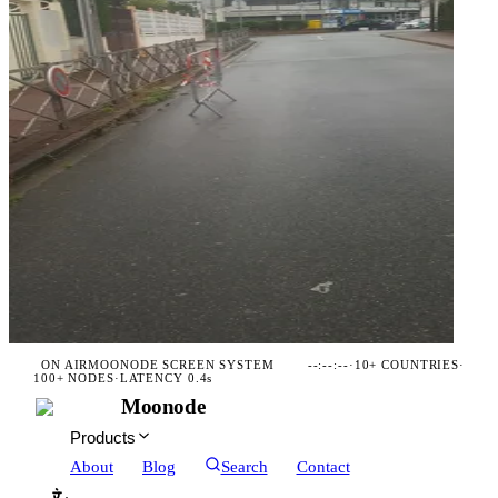
ON AIR
MOONODE SCREEN SYSTEM
--:--:--
·
10+ COUNTRIES
·
100+ NODES
·
LATENCY 0.4s
Moonode
Products
About
Blog
Search
Contact