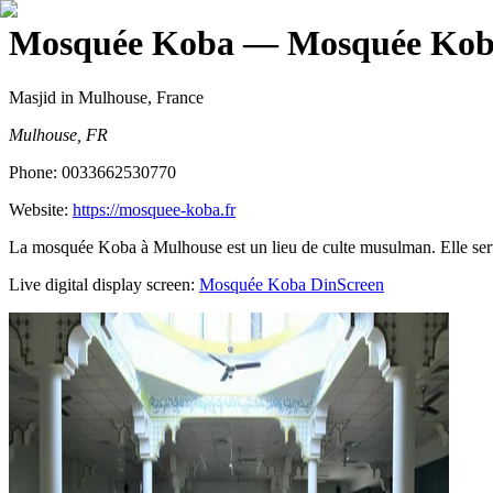
Mosquée Koba
— Mosquée Kob
Masjid
in Mulhouse, France
Mulhouse, FR
Phone:
0033662530770
Website:
https://mosquee-koba.fr
La mosquée Koba à Mulhouse est un lieu de culte musulman. Elle sert l
Live digital display screen:
Mosquée Koba
DinScreen