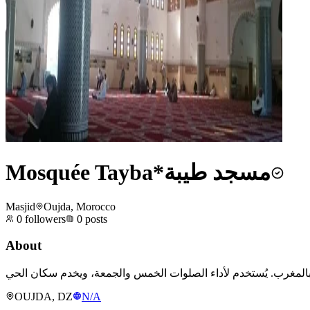
Mosquée Tayba*مسجد طيبة
Masjid
Oujda, Morocco
0
followers
0
posts
About
OUJDA, DZ
N/A