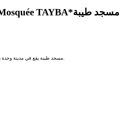
— Mosquée TAYBA*مسجد طيبة
مسجد طيبة يقع في مدينة وجدة بالمغرب. يُستخدم لأداء الصلوات الخمس والجمعة، ويخدم سكان الحي.